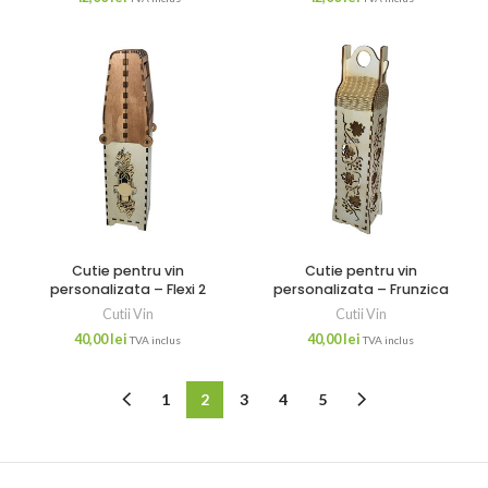
Cutie pentru vin
Cutie pentru vin
personalizata – Flexi 2
personalizata – Frunzica
Cutii Vin
Cutii Vin
40,00
lei
40,00
lei
TVA inclus
TVA inclus
1
2
3
4
5