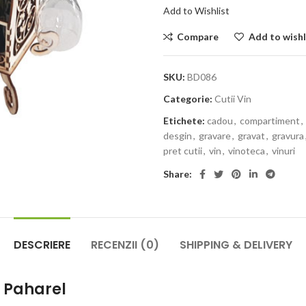
Add to Wishlist
Compare
Add to wishl
SKU:
BD086
Categorie:
Cutii Vin
Etichete:
cadou
,
compartiment
,
desgin
,
gravare
,
gravat
,
gravura
pret cutii
,
vin
,
vinoteca
,
vinuri
Share:
DESCRIERE
RECENZII (0)
SHIPPING & DELIVERY
– Paharel