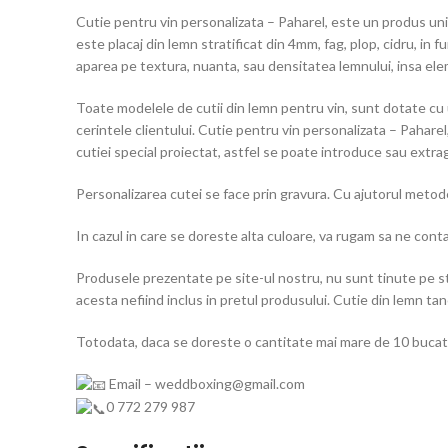
Cutie pentru vin personalizata – Paharel, este un produs unic
este placaj din lemn stratificat din 4mm, fag, plop, cidru, in 
aparea pe textura, nuanta, sau densitatea lemnului, insa elem
Toate modelele de cutii din lemn pentru vin, sunt dotate cu u
cerintele clientului. Cutie pentru vin personalizata – Pahare
cutiei special proiectat, astfel se poate introduce sau extrag
Personalizarea cutei se face prin gravura. Cu ajutorul metode
In cazul in care se doreste alta culoare, va rugam sa ne cont
Produsele prezentate pe site-ul nostru, nu sunt tinute pe st
acesta nefiind inclus in pretul produsului. Cutie din lemn ta
Totodata, daca se doreste o cantitate mai mare de 10 bucati
Email – weddboxing@gmail.com
0 772 279 987