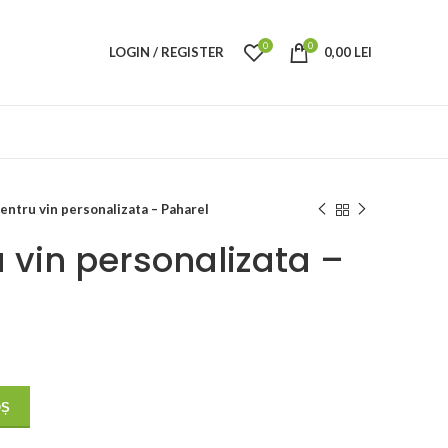
0
0
LOGIN / REGISTER
0,00
LEI
entru vin personalizata – Paharel
 vin personalizata –
OȘ