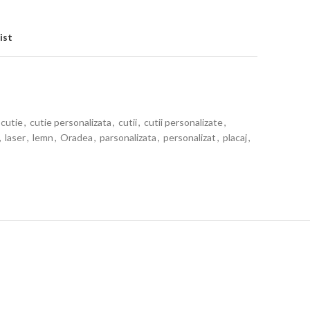
ist
cutie
,
cutie personalizata
,
cutii
,
cutii personalizate
,
,
laser
,
lemn
,
Oradea
,
parsonalizata
,
personalizat
,
placaj
,