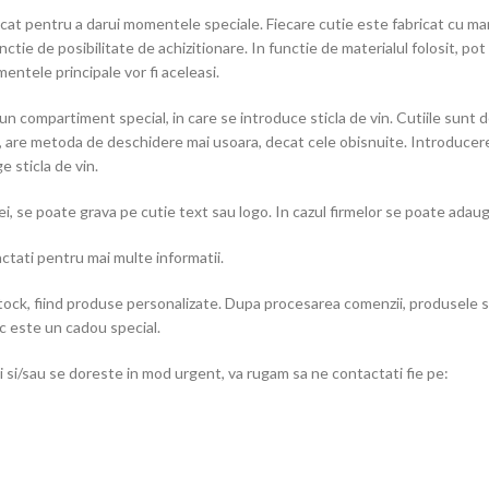
at pentru a darui momentele speciale. Fiecare cutie este fabricat cu mare
functie de posibilitate de achizitionare. In functie de materialul folosit, 
entele principale vor fi aceleasi.
n compartiment special, in care se introduce sticla de vin. Cutiile sunt 
l, are metoda de deschidere mai usoara, decat cele obisnuite. Introducerea 
e sticla de vin.
i, se poate grava pe cutie text sau logo. In cazul firmelor se poate adaug
actati pentru mai multe informatii.
ock, fiind produse personalizate. Dupa procesarea comenzii, produsele sun
nc este un cadou special.
 si/sau se doreste in mod urgent, va rugam sa ne contactati fie pe: