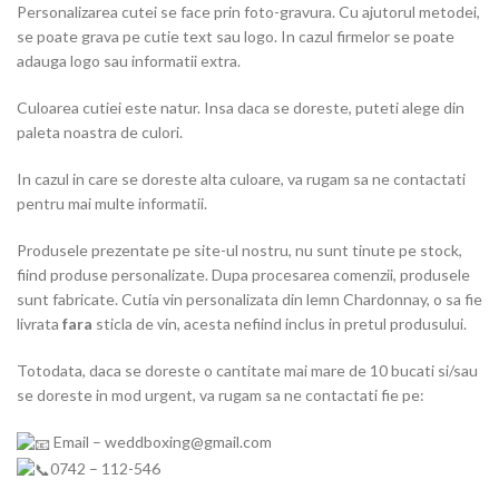
Personalizarea cutei se face prin foto-gravura. Cu ajutorul metodei,
se poate grava pe cutie text sau logo. In cazul firmelor se poate
adauga logo sau informatii extra.
Culoarea cutiei este natur. Insa daca se doreste, puteti alege din
paleta noastra de culori.
In cazul in care se doreste alta culoare, va rugam sa ne contactati
pentru mai multe informatii.
Produsele prezentate pe site-ul nostru, nu sunt tinute pe stock,
fiind produse personalizate. Dupa procesarea comenzii, produsele
sunt fabricate. Cutia vin personalizata din lemn Chardonnay, o sa fie
livrata
fara
sticla de vin, acesta nefiind inclus in pretul produsului.
Totodata, daca se doreste o cantitate mai mare de 10 bucati si/sau
se doreste in mod urgent, va rugam sa ne contactati fie pe:
Email – weddboxing@gmail.com
0742 – 112-546