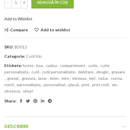
ADAUGĂ ÎN COȘ
Add to Wishlist
Compare
Add to wishlist
SKU:
BD012
Categorie:
Cutii Vin
Etichete:
botez
,
box
,
cadou
,
compartiment
,
cutie
,
cutie
personalizata
,
cutii
,
cutii personalizate
,
debitare
,
desgin
,
gravare
,
gravat
,
gravura
,
laser
,
lemn
,
mire
,
mireasa
,
miri
,
natur
,
nunta
,
nunti
,
parsonalizata
,
personalizat
,
placaj
,
pret
,
pret cutii
,
vin
,
vinoteca
,
vinuri
Share:
DESCRIERE