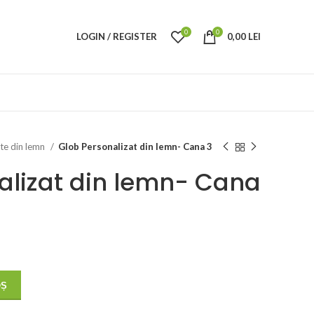
0
0
LOGIN / REGISTER
0,00
LEI
ate din lemn
Glob Personalizat din lemn- Cana 3
alizat din lemn- Cana
OȘ