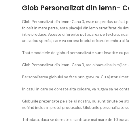
Glob Personalizat din lemn- 
Glob Personalizat din lemn- Cana 3, este un produs unicat pe
folosit in mare parte, este placajul din lemn stratificat de 4mm
intre produse. Aceste diferente pot aparea pe textura, nuant
un cadou special, care va corona bradul oricarui membru al fam
Toate modelele de globuri personalizate sunt insotite cu pangl
Glob Personalizat din lemn- Cana 3, are o baza alba in mijloc,
Personalizarea globului se face prin gravura. Cu ajutorul met
In cazul in care se doreste alta culoare, va rugam sa ne cont
Globurile prezentate pe site-ul nostru, nu sunt tinute pe sto
nefiind inclus in pretul produsului. Globurile personalizate s
Totodata, daca se doreste o cantitate mai mare de 10 bucati