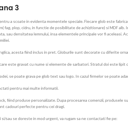
Cana 3
ntru a scoate in evidenta momentele speciale. Fiecare glob este fabricat
( fag, plop, cidru, in functie de posibilitate de achizitionare) si MDF alb. 
a, sau densitatea lemnului, insa elementele principale vor fi aceleasi. 
iliei.
ica, acesta fiind inclus in pret. Globurile sunt decorate cu diferite orna
 care este gravat cu nume si elemente de sarbatori. Stratul doi este lipit c
odei, se poate grava pe glob text sau logo. In cazul firmelor se poate ada
actati pentru mai multe informatii.
ck, fiind produse personalizate. Dupa procesarea comenzii, produsele sunt
unt cadouri perfecte pentru cei dragi.
 si/sau se doreste in mod urgent, va rugam sa ne contactati fie pe: