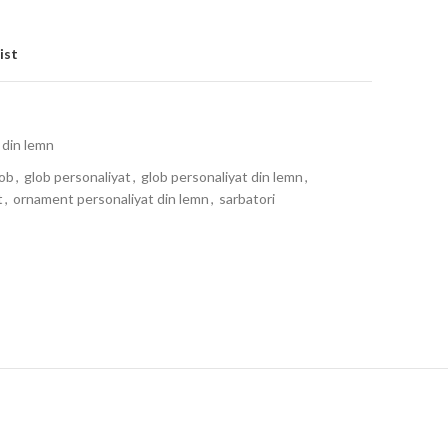
ist
 din lemn
lob
,
glob personaliyat
,
glob personaliyat din lemn
,
t
,
ornament personaliyat din lemn
,
sarbatori