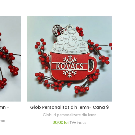
emn –
Glob Personalizat din lemn- Cana 9
Glob 
Globuri personalizate din lemn
emn
30,00
lei
TVA inclus