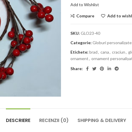
Add to Wishlist
Compare
Add to wishl
SKU:
GLO23-40
Categorie:
Globuri personalizate
Etichete:
brad
,
cana
,
craciun
,
g
ornament
,
ornament personaliya
Share:
DESCRIERE
RECENZII (0)
SHIPPING & DELIVERY