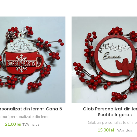
rsonalizat din lemn- Cana 5
Glob Personalizat din l
Scufita Ingeras
oburi personalizate din lemn
Globuri personalizate din l
21,00
lei
TVA inclus
15,00
lei
TVA inclus