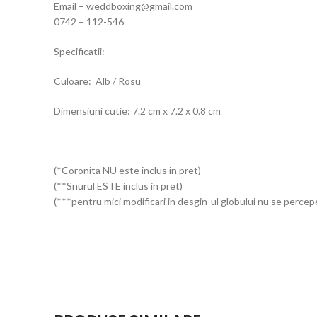
Email – weddboxing@gmail.com
0742 – 112-546
Specificatii:
Culoare: Alb / Rosu
Dimensiuni cutie: 7.2 cm x 7.2 x 0.8 cm
(*Coronita NU este inclus in pret)
(**Snurul ESTE inclus in pret)
(***pentru mici modificari in desgin-ul globului nu se percep