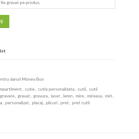
OȘ
ist
pentru daruri Money Box
mpartiment
,
cutie
,
cutie personalizata
,
cutii
,
cutii
gravare
,
gravat
,
gravura
,
laser
,
lemn
,
mire
,
mireasa
,
miri
,
ta
,
personalizat
,
placaj
,
plicuri
,
pret
,
pret cutii