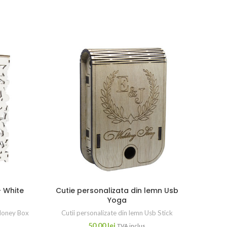
– White
Cutie personalizata din lemn Usb
Cuti
Yoga
 Money Box
Cutii personalizate din lemn Usb Stick
Cuti
50,00
lei
TVA inclus