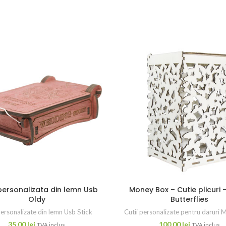
personalizata din lemn Usb
Money Box – Cutie plicuri 
Oldy
Butterflies
personalizate din lemn Usb Stick
Cutii personalizate pentru daruri
35,00
lei
100,00
lei
TVA inclus
TVA inclus