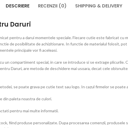
DESCRIERE
RECENZII (0)
SHIPPING & DELIVERY
ru Daruri
cat pentru a darui momentele speciale. Fiecare cutie este fabricat cu mar
functie de posibilitate de achizitionare. In functie de materialul folosit, 
entele principale vor fi aceleasi.
u un compartiment special, in care se introduce si se extrage plicurile. C
entru Daruri, are metoda de deschidere mai usoara, decat cele obisnuite. C
etodei, se poate grava pe cutie text sau logo. In cazul firmelor se poate 
e din paleta noastra de culori.
actati pentru mai multe informatii.
tock, fiind produse personalizate. Dupa procesarea comenzii, produsele s