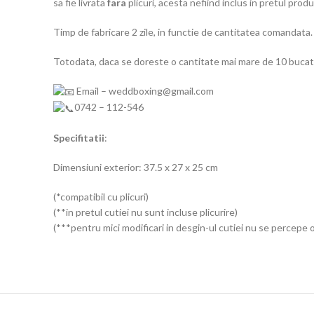
sa fie livrata
fara
plicuri, acesta nefiind inclus in pretul produ
Timp de fabricare 2 zile, in functie de cantitatea comandata.
Totodata, daca se doreste o cantitate mai mare de 10 bucati
Email – weddboxing@gmail.com
0742 – 112-546
Specifitatii
:
Dimensiuni exterior: 37.5 x 27 x 25 cm
(*compatibil cu plicuri)
(**in pretul cutiei nu sunt incluse plicurire)
(***pentru mici modificari in desgin-ul cutiei nu se percepe 