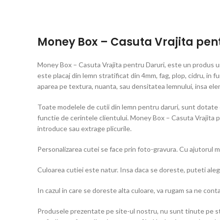
Money Box – Casuta Vrajita pent
Money Box – Casuta Vrajita pentru Daruri, este un produs uni
este placaj din lemn stratificat din 4mm, fag, plop, cidru, in 
aparea pe textura, nuanta, sau densitatea lemnului, insa elem
Toate modelele de cutii din lemn pentru daruri, sunt dotate c
functie de cerintele clientului. Money Box – Casuta Vrajita p
introduce sau extrage plicurile.
Personalizarea cutei se face prin foto-gravura. Cu ajutorul m
Culoarea cutiei este natur. Insa daca se doreste, puteti aleg
In cazul in care se doreste alta culoare, va rugam sa ne cont
Produsele prezentate pe site-ul nostru, nu sunt tinute pe s