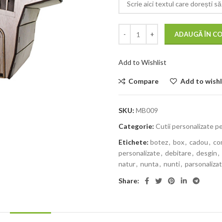
ADAUGĂ ÎN C
Add to Wishlist
Compare
Add to wishl
SKU:
MB009
Categorie:
Cutii personalizate 
Etichete:
botez
,
box
,
cadou
,
co
personalizate
,
debitare
,
desgin
,
natur
,
nunta
,
nunti
,
parsonaliza
Share: