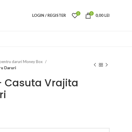
0
0
LOGIN / REGISTER
0,00
LEI
e pentru daruri Money Box
ru Daruri
 Casuta Vrajita
ri