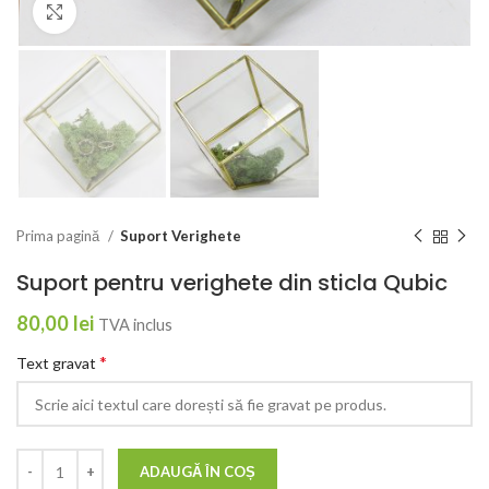
Click to enlarge
Prima pagină
Suport Verighete
Suport pentru verighete din sticla Qubic
80,00
lei
TVA inclus
*
Text gravat
ADAUGĂ ÎN COȘ