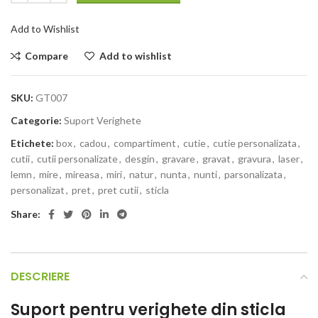
Add to Wishlist
Compare
Add to wishlist
SKU:
GT007
Categorie:
Suport Verighete
Etichete:
box
,
cadou
,
compartiment
,
cutie
,
cutie personalizata
,
cutii
,
cutii personalizate
,
desgin
,
gravare
,
gravat
,
gravura
,
laser
,
lemn
,
mire
,
mireasa
,
miri
,
natur
,
nunta
,
nunti
,
parsonalizata
,
personalizat
,
pret
,
pret cutii
,
sticla
Share:
DESCRIERE
Suport pentru verighete din sticla