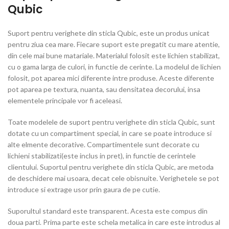
Qubic
Suport pentru verighete din sticla Qubic, este un produs unicat
pentru ziua cea mare. Fiecare suport este pregatit cu mare atentie,
din cele mai bune matariale. Materialul folosit este lichien stabilizat,
cu o gama larga de culori, in functie de cerinte. La modelul de lichien
folosit, pot aparea mici diferente intre produse. Aceste diferente
pot aparea pe textura, nuanta, sau densitatea decorului, insa
elementele principale vor fi aceleasi.
Toate modelele de suport pentru verighete din sticla Qubic, sunt
dotate cu un compartiment special, in care se poate introduce si
alte elmente decorative. Compartimentele sunt decorate cu
lichieni stabilizati(este inclus in pret), in functie de cerintele
clientului. Suportul pentru verighete din sticla Qubic, are metoda
de deschidere mai usoara, decat cele obisnuite. Verighetele se pot
introduce si extrage usor prin gaura de pe cutie.
Suporultul standard este transparent. Acesta este compus din
doua parti. Prima parte este schela metalica in care este introdus al