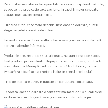
Personalizarea cutei se face prin foto-gravura. Cu ajutorul metodei,
se poate grava pe cutie text sau logo. In cazul firmelor se poate
adauga logo sau informatii extra.
Culoarea cutiei este maro deschis. Insa daca se doreste, puteti
alege din paleta noastra de culori.
In cazul in care se doreste alta culoare, va rugam sa ne contactati
pentru mai multe informatii.
Produsele prezentate pe site-ul nostru, nu sunt tinute pe stock,
fiind produse personalizate. Dupa procesarea comenzii, produsele
sunt fabricate. Money Boxul pentru plicuri Turta Dulce, o sa fie
livrata
fara
plicuri, acesta nefiind inclus in pretul produsului.
Timp de fabricare 2 zile, in functie de cantitatea comandata.
Totodata, daca se doreste o cantitate mai mare de 10 bucati si/sau
se doreste in mod urgent, va rugam sa ne contactati fie pe:
Email – weddboxing@gmail.com