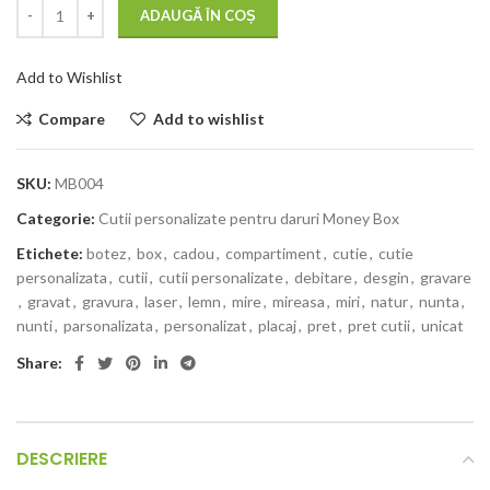
ADAUGĂ ÎN COȘ
Add to Wishlist
Compare
Add to wishlist
SKU:
MB004
Categorie:
Cutii personalizate pentru daruri Money Box
Etichete:
botez
,
box
,
cadou
,
compartiment
,
cutie
,
cutie
personalizata
,
cutii
,
cutii personalizate
,
debitare
,
desgin
,
gravare
,
gravat
,
gravura
,
laser
,
lemn
,
mire
,
mireasa
,
miri
,
natur
,
nunta
,
nunti
,
parsonalizata
,
personalizat
,
placaj
,
pret
,
pret cutii
,
unicat
Share:
DESCRIERE