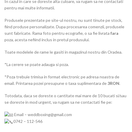
In cazul in care se doreste alta culoare, va rugam sa ne contactati
pentru mai multe informatii.
Produsele prezentate pe site-ul nostru, nu sunt tinute pe stock,
fiind produse personalizate. Dupa procesarea comenzii, produsele
sunt fabricate. Rama foto pentru ecografie, o sa fie livrata
fara
poza, acesta nefiind inclus in pretul produsului.
Toate modelele de rame le gasiti in magazinul nostru din Oradea.
*La cerere se poate adauga si poza.
*Poza trebuie trimisa in format electronic pe adresa noastra de
email. Printarea pozei presupune o taxa suplimentara de
3RON
.
Totodata, daca se doreste o cantitate mai mare de 10 bucati si/sau
se doreste in mod urgent, va rugam sa ne contactati fie pe:
Email – weddboxing@gmail.com
0742 – 112-546