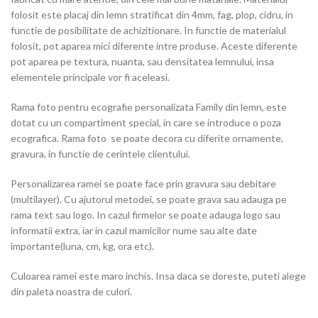
folosit este placaj din lemn stratificat din 4mm, fag, plop, cidru, in
functie de posibilitate de achizitionare. In functie de materialul
folosit, pot aparea mici diferente intre produse. Aceste diferente
pot aparea pe textura, nuanta, sau densitatea lemnului, insa
elementele principale vor fi aceleasi.
Rama foto pentru ecografie personalizata Family din lemn, este
dotat cu un compartiment special, in care se introduce o poza
ecografica. Rama foto se poate decora cu diferite ornamente,
gravura, in functie de cerintele clientului.
Personalizarea ramei se poate face prin gravura sau debitare
(multilayer). Cu ajutorul metodei, se poate grava sau adauga pe
rama text sau logo. In cazul firmelor se poate adauga logo sau
informatii extra, iar in cazul mamicilor nume sau alte date
importante(luna, cm, kg, ora etc).
Culoarea ramei este maro inchis. Insa daca se doreste, puteti alege
din paleta noastra de culori.