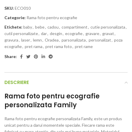
SKU:
ECO010
Categorie:
Rama foto pentru ecografie
Etichete:
baby
,
bebe
,
cadou
,
compartiment
,
cutie personalizata
,
cutii personalizate
,
dar
,
desgin
,
ecografie
,
gravare
,
gravat
,
gravura
,
laser
,
lemn
,
Oradea
,
parsonalizata
,
personalizat
,
poza
ecografie
,
pret rama
,
pret rama foto
,
pret rame
Share:
DESCRIERE
Rama foto pentru ecografie
personalizata Family
Rama foto pentru ecografie personalizata Family, este un produs
unicat pentru a darui momentele speciale. Fiecare rama este
fabricat cu mare atentie, din cele mai bune matariale. Materialul