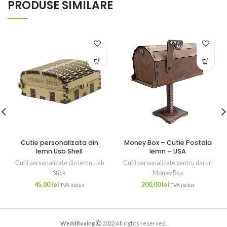
PRODUSE SIMILARE
Cutie personalizata din
Money Box – Cutie Postala
lemn Usb Shell
lemn – USA
Cutii personalizate din lemn Usb
Cutii personalizate pentru daruri
Stick
Money Box
45,00
lei
200,00
lei
TVA inclus
TVA inclus
WeddBoxing
2022 All rights reserved.